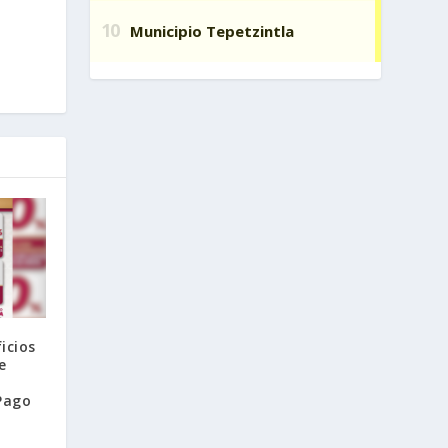
icios
e
Pago