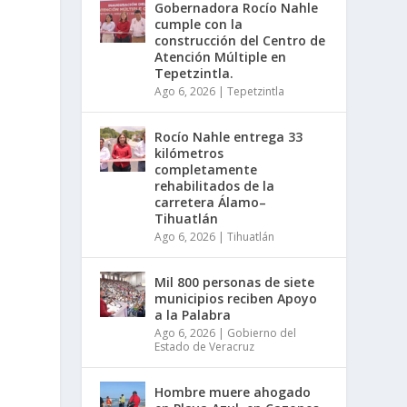
Gobernadora Rocío Nahle
cumple con la
construcción del Centro de
Atención Múltiple en
Tepetzintla.
Ago 6, 2026
|
Tepetzintla
Rocío Nahle entrega 33
kilómetros
completamente
rehabilitados de la
carretera Álamo–
Tihuatlán
Ago 6, 2026
|
Tihuatlán
Mil 800 personas de siete
municipios reciben Apoyo
a la Palabra
Ago 6, 2026
|
Gobierno del
Estado de Veracruz
Hombre muere ahogado