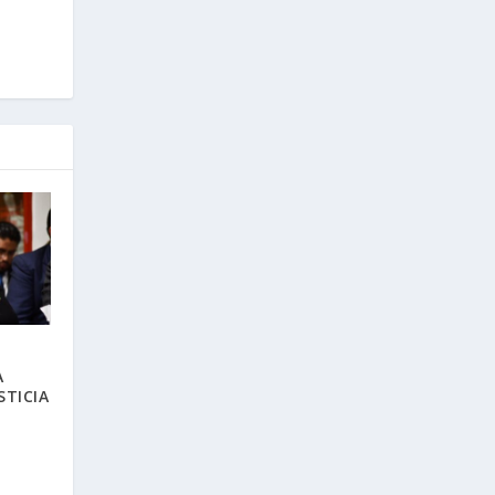
A
STICIA