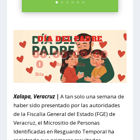
DÍA DEL PADRE
00
:
00
:
00
:
00
0
Hrs
Min
Seg
Día
Xalapa, Veracruz |
A tan solo una semana de
haber sido presentado por las autoridades
de la Fiscalía General del Estado (FGE) de
Veracruz, el Micrositio de Personas
Identificadas en Resguardo Temporal ha