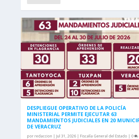
DESPLIEGUE OPERATIVO DE LA POLICÍA
MINISTERIAL PERMITE EJECUTAR 63
MANDAMIENTOS JUDICIALES EN 20 MUNICI
DE VERACRUZ
por
redaccion
|
Jul 31, 2026
|
Fiscalía General del Estado
|
0