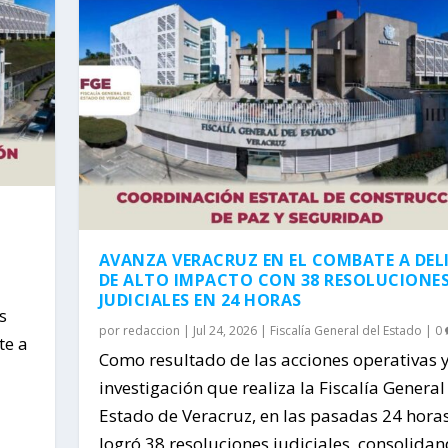
AVANZA VERACRUZ EN EL COMBATE A DEL
DE ALTO IMPACTO CON 38 RESOLUCIONE
JUDICIALES EN 24 HORAS
s
por
redaccion
|
Jul 24, 2026
|
Fiscalía General del Estado
|
0
te a
Como resultado de las acciones operativas 
investigación que realiza la Fiscalía General
Estado de Veracruz, en las pasadas 24 hora
logró 38 resoluciones judiciales, consolida