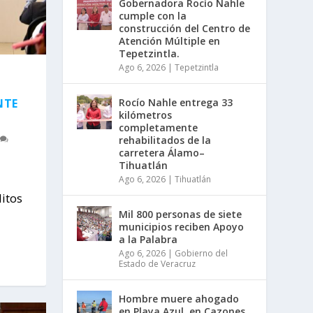
Gobernadora Rocío Nahle
cumple con la
construcción del Centro de
Atención Múltiple en
Tepetzintla.
Ago 6, 2026
|
Tepetzintla
NTE
Rocío Nahle entrega 33
kilómetros
completamente
rehabilitados de la
carretera Álamo–
Tihuatlán
Ago 6, 2026
|
Tihuatlán
itos
Mil 800 personas de siete
municipios reciben Apoyo
a la Palabra
Ago 6, 2026
|
Gobierno del
Estado de Veracruz
Hombre muere ahogado
en Playa Azul, en Cazones