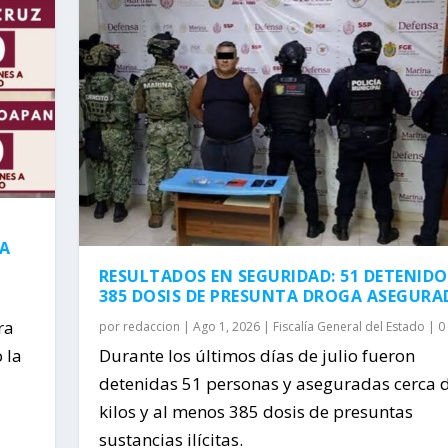
 A
RESULTADOS EN SEGURIDAD: 51 DETENIDO
385 DOSIS DE PRESUNTA DROGA ASEGURA
ra
por
redaccion
|
Ago 1, 2026
|
Fiscalía General del Estado
|
0
 la
Durante los últimos días de julio fueron
detenidas 51 personas y aseguradas cerca 
kilos y al menos 385 dosis de presuntas
sustancias ilícitas.