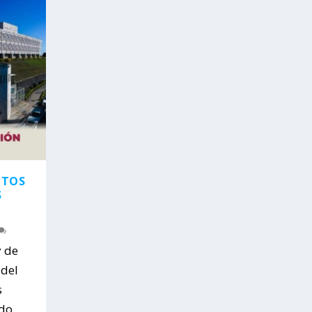
ITOS
S
y de
 del
s
ndo