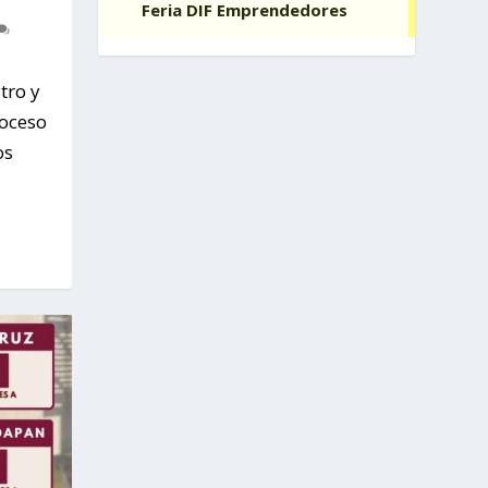
a
tro y
roceso
os