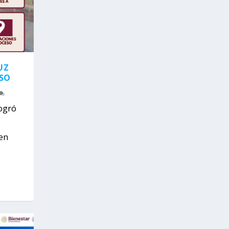
UZ
ESO
logró
en