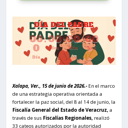
DÍA DEL PADRE
00
:
00
:
00
:
00
0
Hrs
Min
Seg
Día
Xalapa, Ver., 15 de junio de 2026.-
En el marco
de una estrategia operativa orientada a
fortalecer la paz social, del 8 al 14 de junio, la
Fiscalía General del Estado de Veracruz,
a
través de sus
Fiscalías Regionales,
realizó
33 cateos autorizados por la autoridad