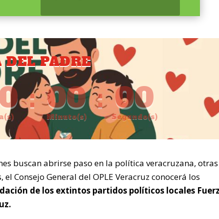
A DEL PADRE
0
:
00
:
00
a(s)
Minuto(s)
Segundo(s)
es buscan abrirse paso en la política veracruzana, otras
es, el Consejo General del OPLE Veracruz conocerá los
idación de los extintos partidos políticos locales Fuer
uz.