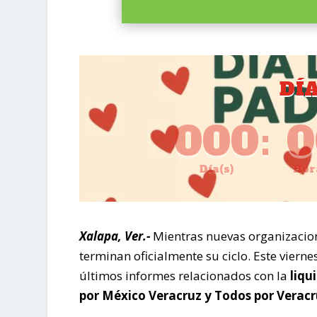
DÍ
000
:
0
Día(s)
Hor
Xalapa, Ver.-
Mientras nuevas organizacion
terminan oficialmente su ciclo. Este viern
últimos informes relacionados con la
liqu
por México Veracruz y Todos por Veracr