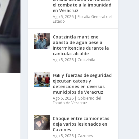
el combate a la impunidad
en Veracruz
Ago 5, 2026
|
Fiscalía General del
Estado
Coatzintla mantiene
abasto de agua pese a
intermitencias durante la
canícula: alcalde
Ago 5, 2026
|
Coatzintla
FGE y fuerzas de seguridad
ejecutan cateos y
detenciones en diversos
municipios de Veracruz
Ago 5, 2026
|
Gobierno del
Estado de Veracruz
Choque entre camionetas
deja varios lesionados en
Cazones
Ago 5, 2026
|
Cazones