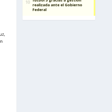
uz,
en