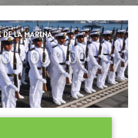
A DE LA MARINA
00
:
00
:
00
ra(s)
Minuto(s)
Segundo(s)