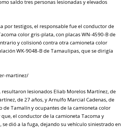
omo saldo tres personas lesionadas y elevados
Un hombre perdió la vida
tras ahogarse en aguas
del Golfo de México, en la
 por testigos, el responsable fue el conductor de
zona conocida como
acoma color gris-plata, con placas WN-4590-B de
Playa Azul, perteneciente
ntrario y colisionó contra otra camioneta color
a este municipio.
culación WK-9048-B de Tamaulipas, que se dirigía
er-martinez/
, resultaron lesionados Eliab Morelos Martínez, de
rtínez, de 27 años, y Arnulfo Marcial Cadenas, de
pio de Tamalín y ocupantes de la camioneta color
 que, el conductor de la camioneta Tacoma y
 se dió a la fuga, dejando su vehículo siniestrado en