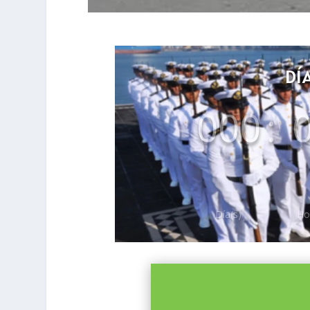
DÍ
000
:
Día(s)
Ho