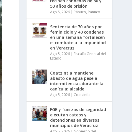
reciben condenas de 60 y
50 años de prisión
Ago 5, 2026
|
Pánuco
,
Panuco
Sentencia de 70 años por
feminicidio y 40 condenas
en una semana fortalecen
el combate a la impunidad
en Veracruz
Ago 5, 2026
|
Fiscalía General del
Estado
Coatzintla mantiene
abasto de agua pese a
intermitencias durante la
canícula: alcalde
Ago 5, 2026
|
Coatzintla
FGE y fuerzas de seguridad
ejecutan cateos y
detenciones en diversos
municipios de Veracruz
Ago 5, 2026
|
Gobierno del