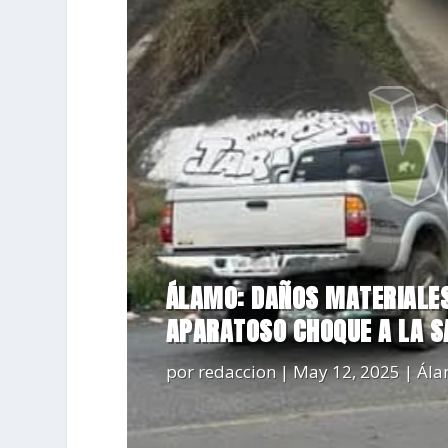
ÁLAMO: DAÑOS MATERIALES
APARATOSO CHOQUE A LA S
por
redaccion
|
May 12, 2025
|
Ál