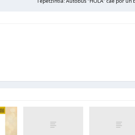
Tepetzintla: Autobus “HOLA” cae por un 