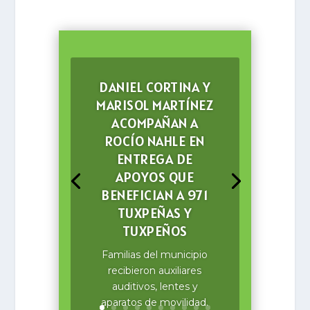
DANIEL CORTINA Y
MARISOL MARTÍNEZ
ACOMPAÑAN A
ROCÍO NAHLE EN
ENTREGA DE
APOYOS QUE
BENEFICIAN A 971
TUXPEÑAS Y
TUXPEÑOS
Familias del municipio
recibieron auxiliares
auditivos, lentes y
aparatos de movilidad.