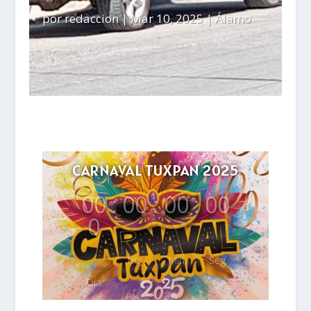
por
redaccion
|
Mar 10, 2025
|
Álamo
CARNAVAL TUXPAN 2025
00
:
00
:
00
:
00
0
Hrs
Min
Seg
Día