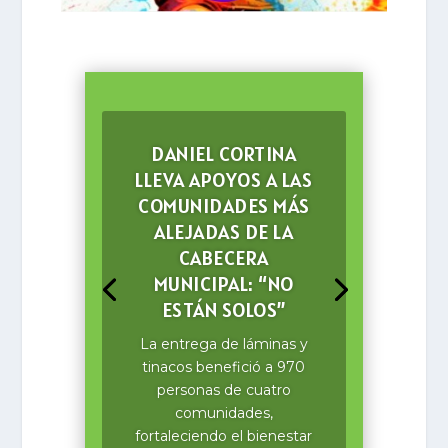
DANIEL CORTINA
LLEVA APOYOS A LAS
COMUNIDADES MÁS
ALEJADAS DE LA
CABECERA
MUNICIPAL: “NO
ESTÁN SOLOS”
La entrega de láminas y
tinacos benefició a 970
personas de cuatro
comunidades,
fortaleciendo el bienestar