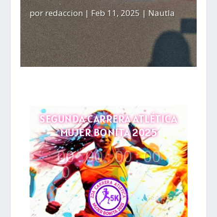
por
redaccion
|
Feb 11, 2025
|
Nautla
SEGUNDA CARRERA ATLÉTICA
MUJER BONITA 2025
00
:
00
:
00
:
00
0
Hrs
Min
Seg
Día