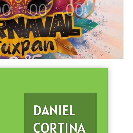
00
:
00
:
00
ra(s)
Minuto(s)
Segundo(s)
DANIEL
CORTINA