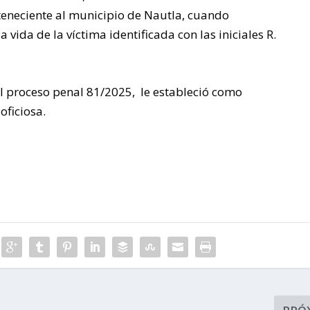
NAHLE
eneciente al municipio de Nautla, cuando
EN
vida de la víctima identificada con las iniciales R.
ENTREGA
el proceso penal 81/2025, le estableció como
oficiosa.
DE
APOYOS
QUE
BENEFICI
AN A 971