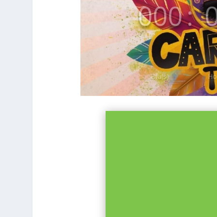
000
:
Día(s)
Ho