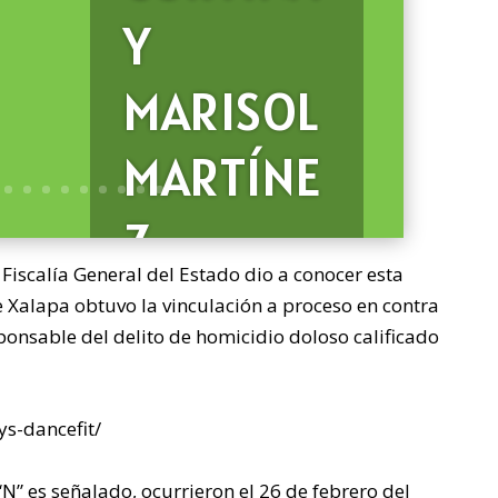
Y
MARISOL
MARTÍNE
Z
Fiscalía General del Estado dio a conocer esta
ACOMPA
e Xalapa obtuvo la vinculación a proceso en contra
nsable del delito de homicidio doloso calificado
ÑAN A
ROCÍO
s-dancefit/
N” es señalado, ocurrieron el 26 de febrero del