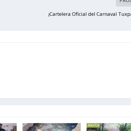
PRÓ
TUXPEÑA
¡Cartelera Oficial del Carnaval Tux
S Y
TUXPEÑ
OS
Familias del municipio
recibieron auxiliares
auditivos, lentes y
aparatos de movilidad.