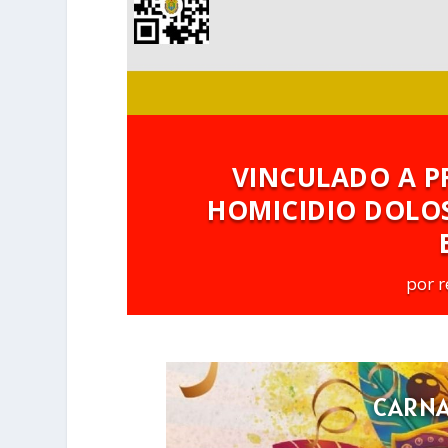
VINCULADO A P
HOMICIDIO DOLO
por
r
CARNA