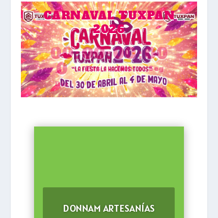
CARNAVAL TUXPAN
2026
00
:
00
:
00
:
00
0
Hrs
Min
Seg
Día
DONNAM ARTESANÍAS