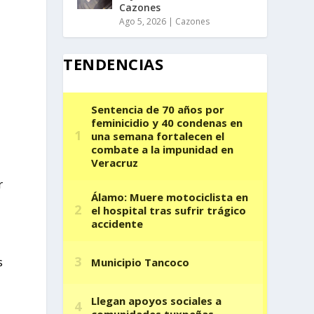
Cazones
Ago 5, 2026
|
Cazones
TENDENCIAS
r
s