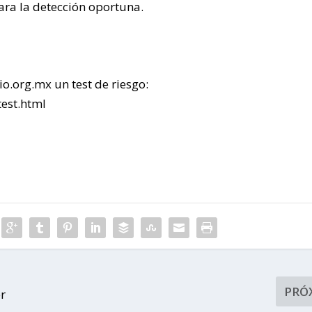
ra la detección oportuna.
io.org.mx un test de riesgo:
test.html
PRÓ
r