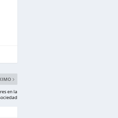
XIMO
res en la
sociedad