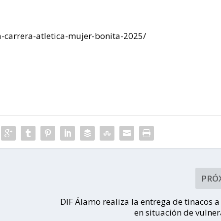
La Fiscalía Regional
Tantoyuca, logró dos
sentencias condenatorias
-carrera-atletica-mujer-bonita-2025/
por el delito de secuestro
agravado.
PRÓ
DIF Álamo realiza la entrega de tinacos a
en situación de vulne