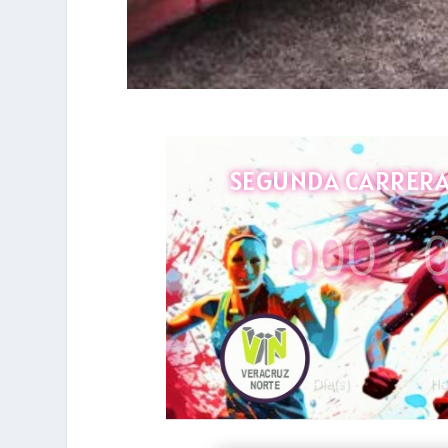
SEGUNDA CARRERA 
000
:
Día(s)
Ho