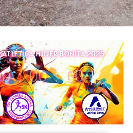
ATLÉTICA MUJER BONITA 2025
00
:
00
:
00
ra(s)
Minuto(s)
Segundo(s)