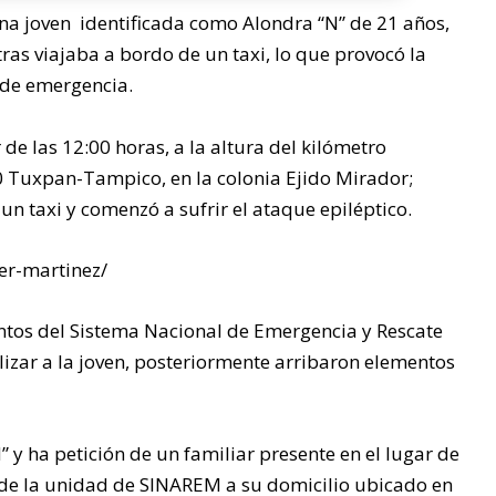
na joven identificada como Alondra “N” de 21 años,
PÁNUCO
ras viajaba a bordo de un taxi, lo que provocó la
 de emergencia.
RECIBEN
de las 12:00 horas, a la altura del kilómetro
CONDEN
0 Tuxpan-Tampico, en la colonia Ejido Mirador;
un taxi y comenzó a sufrir el ataque epiléptico.
AS DE 60
er-martinez/
Y 50
tos del Sistema Nacional de Emergencia y Rescate
lizar a la joven, posteriormente arribaron elementos
AÑOS DE
PRISIÓN
” y ha petición de un familiar presente en el lugar de
 de la unidad de SINAREM a su domicilio ubicado en