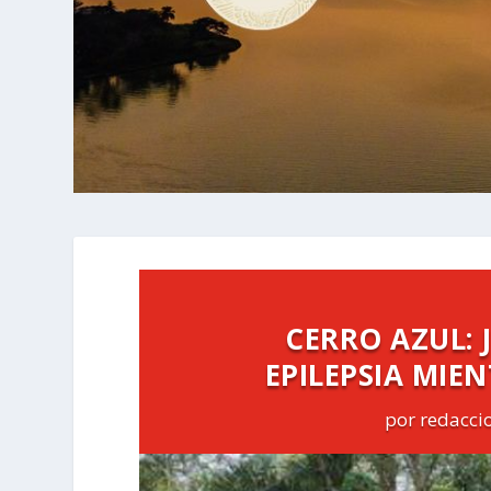
CERRO AZUL: 
EPILEPSIA MIE
por
redacci