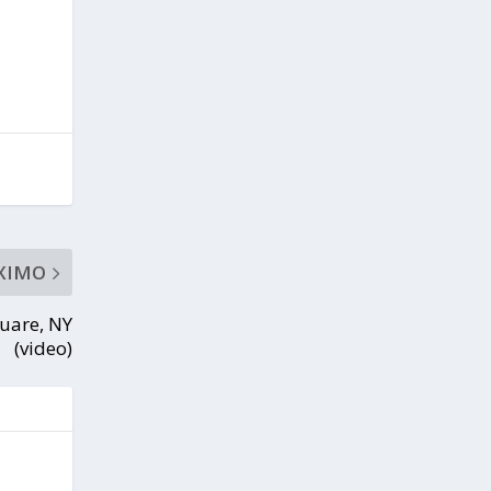
XIMO
quare, NY
(video)