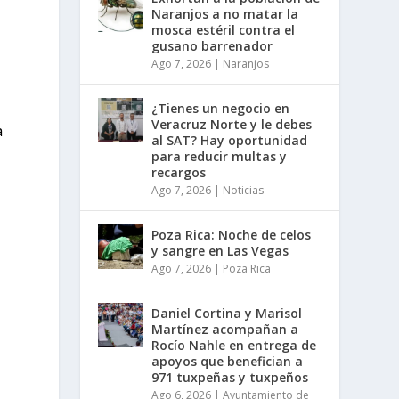
Naranjos a no matar la
mosca estéril contra el
gusano barrenador
Ago 7, 2026
|
Naranjos
¿Tienes un negocio en
Veracruz Norte y le debes
a
al SAT? Hay oportunidad
para reducir multas y
recargos
Ago 7, 2026
|
Noticias
Poza Rica: Noche de celos
y sangre en Las Vegas
Ago 7, 2026
|
Poza Rica
Daniel Cortina y Marisol
Martínez acompañan a
Rocío Nahle en entrega de
apoyos que benefician a
971 tuxpeñas y tuxpeños
Ago 6, 2026
|
Ayuntamiento de