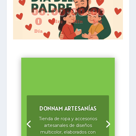
00
:
00
:
00
:
00
0
Hrs
Min
Seg
Día
DONNAM ARTESANÍAS
Tienda de ropa y accesorios
artesanales de diseños
multicolor, elaborados con