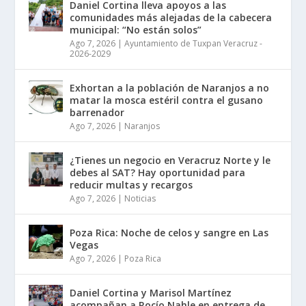
Daniel Cortina lleva apoyos a las
comunidades más alejadas de la cabecera
municipal: “No están solos”
Ago 7, 2026
|
Ayuntamiento de Tuxpan Veracruz -
2026-2029
Exhortan a la población de Naranjos a no
matar la mosca estéril contra el gusano
barrenador
Ago 7, 2026
|
Naranjos
¿Tienes un negocio en Veracruz Norte y le
debes al SAT? Hay oportunidad para
reducir multas y recargos
Ago 7, 2026
|
Noticias
Poza Rica: Noche de celos y sangre en Las
Vegas
Ago 7, 2026
|
Poza Rica
Daniel Cortina y Marisol Martínez
acompañan a Rocío Nahle en entrega de