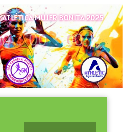
ATLÉTICA MUJER BONITA 2025
00
:
00
:
00
ra(s)
Minuto(s)
Segundo(s)