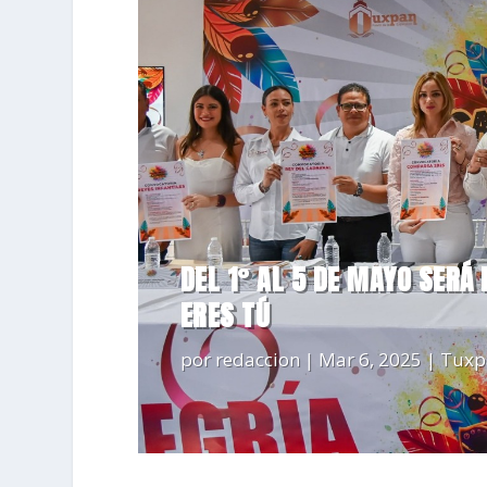
DEL 1° AL 5 DE MAYO SERÁ
ERES TÚ
por
redaccion
|
Mar 6, 2025
|
Tuxp