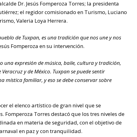
alcalde Dr. Jesús Fomperoza Torres; la presidenta
ALEJADA
utiérrez; el regidor comisionado en Turismo, Luciano
urismo, Valeria Loya Herrera.
S DE LA
 pueblo de Tuxpan, es una tradición que nos une y nos
CABECER
esús Fomperoza en su intervención.
o una expresión de música, baile, cultura y tradición,
A
 Veracruz y de México. Tuxpan se puede sentir
a mística familiar, y eso se debe conservar sobre
MUNICIP
AL: “NO
er el elenco artístico de gran nivel que se
s. Fomperoza Torres destacó que los tres niveles de
ESTÁN
inada en materia de seguridad, con el objetivo de
arnaval en paz y con tranquilidad.