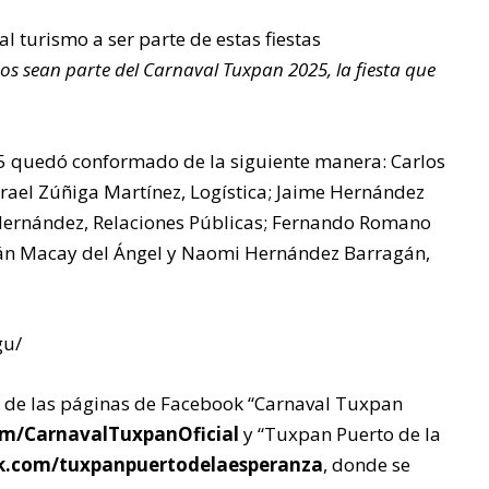
SOLOS”
al turismo a ser parte de estas fiestas
dos sean parte del Carnaval Tuxpan 2025, la fiesta que
La entrega de láminas y
tinacos benefició a 970
personas de cuatro
comunidades,
5 quedó conformado de la siguiente manera: Carlos
fortaleciendo el bienestar
Israel Zúñiga Martínez, Logística; Jaime Hernández
de las familias tuxpeñas.
 Hernández, Relaciones Públicas; Fernando Romano
rián Macay del Ángel y Naomi Hernández Barragán,
gu/
s de las páginas de Facebook “Carnaval Tuxpan
m/CarnavalTuxpanOficial
y “Tuxpan Puerto de la
k.com/tuxpanpuertodelaesperanza
, donde se