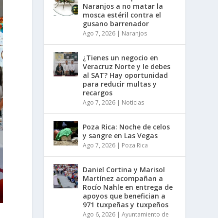
Naranjos a no matar la
mosca estéril contra el
gusano barrenador
Ago 7, 2026
|
Naranjos
¿Tienes un negocio en
Veracruz Norte y le debes
al SAT? Hay oportunidad
para reducir multas y
recargos
Ago 7, 2026
|
Noticias
Poza Rica: Noche de celos
y sangre en Las Vegas
Ago 7, 2026
|
Poza Rica
Daniel Cortina y Marisol
Martínez acompañan a
Rocío Nahle en entrega de
apoyos que benefician a
971 tuxpeñas y tuxpeños
Ago 6, 2026
|
Ayuntamiento de