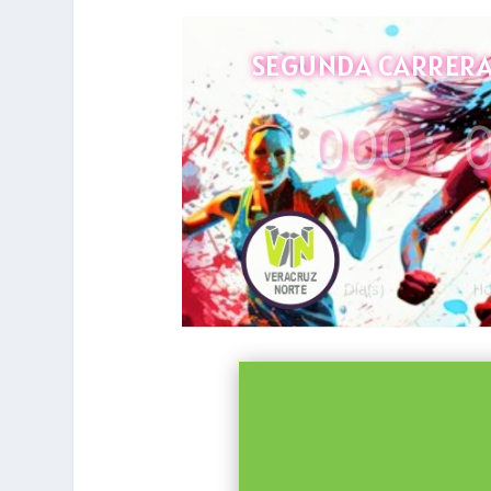
SEGUNDA CARRERA 
000
:
Día(s)
Ho