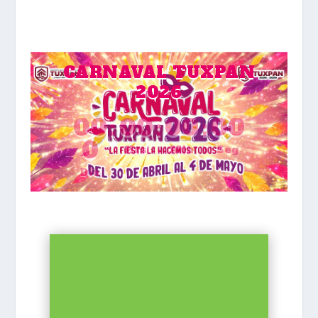
CARNAVAL TUXPAN
2026
00
:
00
:
00
:
00
0
Hrs
Min
Seg
Día