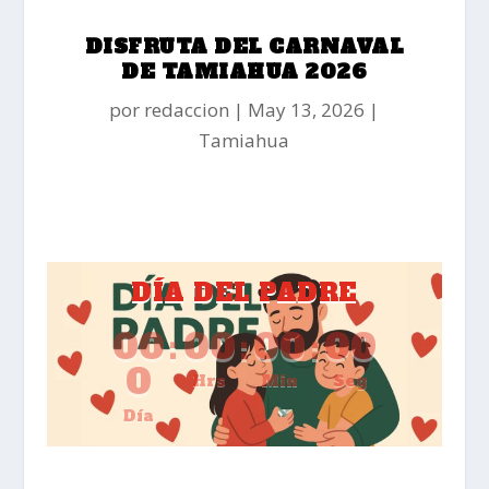
DISFRUTA DEL CARNAVAL
DE TAMIAHUA 2026
por
redaccion
May 13, 2026
Tamiahua
DÍA DEL PADRE
00
:
00
:
00
:
00
0
Hrs
Min
Seg
Día