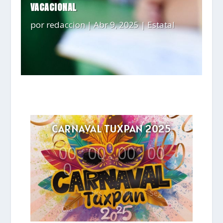
VACACIONAL
por
redaccion
|
Abr 9, 2025
|
Estatal
CARNAVAL TUXPAN 2025
00
:
00
:
00
:
00
0
Hrs
Min
Seg
Día