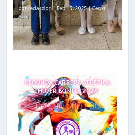
por
redaccion
|
Feb 15, 2025
|
Cerro
Azul
SEGUNDA CARRERA ATLÉTICA
MUJER BONITA 2025
00
:
00
:
00
:
00
0
Hrs
Min
Seg