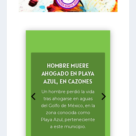
Día
HOMBRE MUERE
AHOGADO EN PLAYA
AZUL, EN CAZONES
Un hombre perdió la vida
tras ahogarse en aguas
del Golfo de México, en la
zona conocida como
Playa Azul, perteneciente
a este municipio.