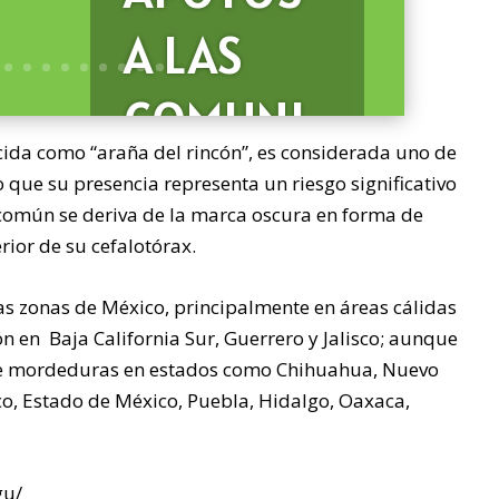
A LAS
COMUNI
da como “araña del rincón”, es considerada uno de
DADES
o que su presencia representa un riesgo significativo
omún se deriva de la marca oscura en forma de
MÁS
rior de su cefalotórax.
ALEJADA
sas zonas de México, principalmente en áreas cálidas
 en Baja California Sur, Guerrero y Jalisco; aunque
S DE LA
de mordeduras en estados como Chihuahua, Nuevo
o, Estado de México, Puebla, Hidalgo, Oaxaca,
CABECER
gu/