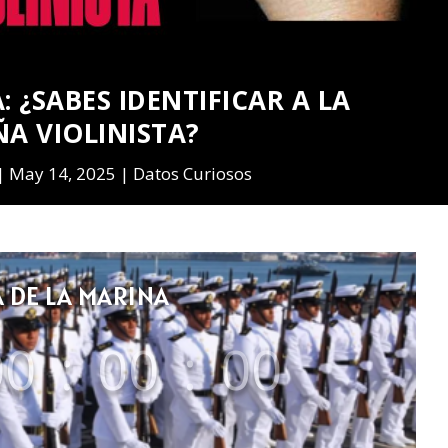
: ¿SABES IDENTIFICAR A LA
A VIOLINISTA?
May 14, 2025
Datos Curiosos
A DE LA MARINA
00
:
00
:
00