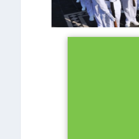
Día(s)
Ho