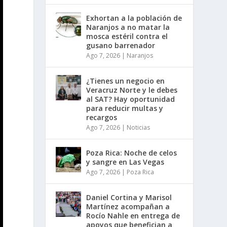
Exhortan a la población de
Naranjos a no matar la
mosca estéril contra el
gusano barrenador
Ago 7, 2026
|
Naranjos
¿Tienes un negocio en
Veracruz Norte y le debes
al SAT? Hay oportunidad
para reducir multas y
recargos
Ago 7, 2026
|
Noticias
Poza Rica: Noche de celos
y sangre en Las Vegas
Ago 7, 2026
|
Poza Rica
Daniel Cortina y Marisol
Martínez acompañan a
Rocío Nahle en entrega de
apoyos que benefician a