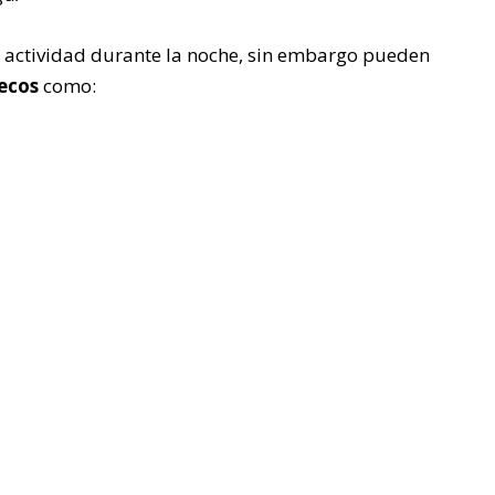
A
 actividad durante la noche, sin embargo pueden
MUNICIP
secos
como:
AL: “NO
ESTÁN
SOLOS”
La entrega de láminas y
tinacos benefició a 970
personas de cuatro
comunidades,
fortaleciendo el bienestar
de las familias tuxpeñas.