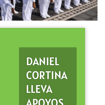
ra(s)
Minuto(s)
Segundo(s)
DANIEL
CORTINA
LLEVA
APOYOS