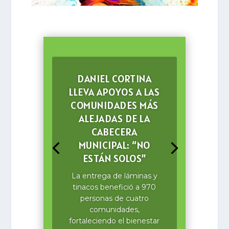
DANIEL CORTINA
LLEVA APOYOS A LAS
COMUNIDADES MÁS
ALEJADAS DE LA
CABECERA
MUNICIPAL: “NO
ESTÁN SOLOS”
La entrega de láminas y
tinacos benefició a 970
personas de cuatro
comunidades,
fortaleciendo el bienestar