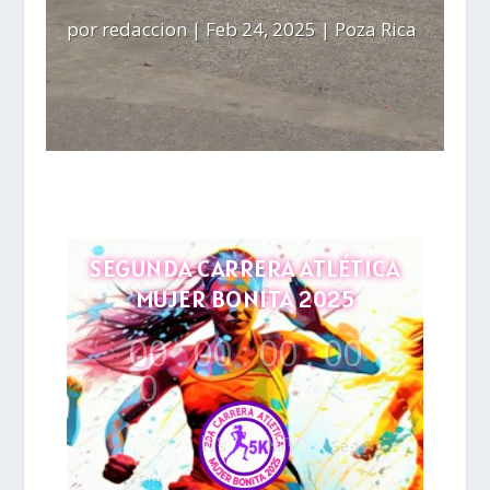
por
redaccion
|
Feb 24, 2025
|
Poza Rica
SEGUNDA CARRERA ATLÉTICA
MUJER BONITA 2025
00
:
00
:
00
:
00
0
Hrs
Min
Seg
Día