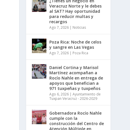
¿Tienes un negocio en
Veracruz Norte y le debes
al SAT? Hay oportunidad
para reducir multas y
recargos
Ago 7, 2026
|
Noticias
Poza Rica: Noche de celos
y sangre en Las Vegas
Ago 7, 2026
|
Poza Rica
Daniel Cortina y Marisol
Martínez acompañan a
Rocío Nahle en entrega de
apoyos que benefician a
971 tuxpeñas y tuxpeños
Ago 6, 2026
|
Ayuntamiento de
Tuxpan Veracruz - 2026-2029
Gobernadora Rocío Nahle
cumple con la
construcción del Centro de
Atención Múltiple en