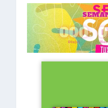
SEMAN
000
:
0
Día(s)
Hor