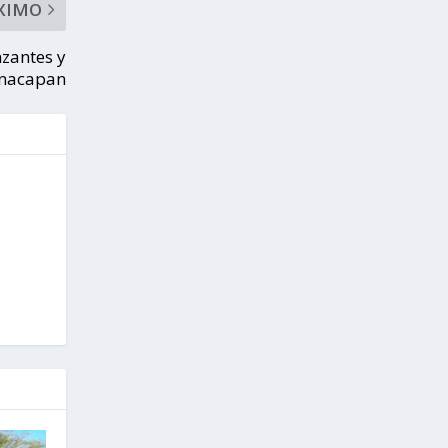
XIMO
zantes y
onacapan