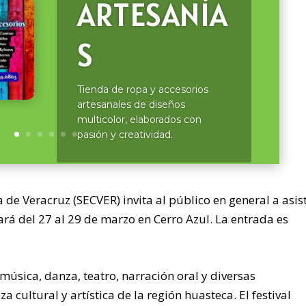
ARTESANÍA
S
Tienda de ropa y accesorios
artesanales de diseños
multicolor, elaborados con
pasión y creatividad.
 de Veracruz (SECVER) invita al público en general a asist
ará del 27 al 29 de marzo en Cerro Azul. La entrada es
música, danza, teatro, narración oral y diversas
za cultural y artística de la región huasteca. El festival