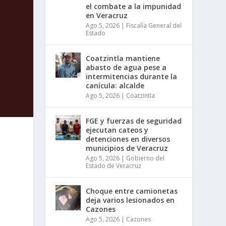
el combate a la impunidad
en Veracruz
Ago 5, 2026
|
Fiscalía General del
Estado
Coatzintla mantiene
abasto de agua pese a
intermitencias durante la
canícula: alcalde
Ago 5, 2026
|
Coatzintla
FGE y fuerzas de seguridad
ejecutan cateos y
detenciones en diversos
municipios de Veracruz
Ago 5, 2026
|
Gobierno del
Estado de Veracruz
Choque entre camionetas
deja varios lesionados en
Cazones
Ago 5, 2026
|
Cazones