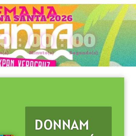
A SANTA 2026
0
:
00
:
00
a(s)
Minuto(s)
Segundo(s)
DONNAM