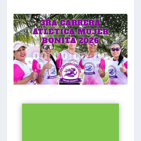
3RA CARRERA
ATLÉTICA MUJER
BONITA 2026
00
:
00
:
00
:
00
0
Hrs
Min
Seg
Día