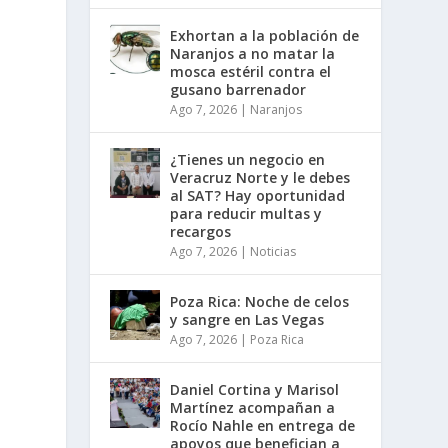
Exhortan a la población de
Naranjos a no matar la
mosca estéril contra el
gusano barrenador
Ago 7, 2026
|
Naranjos
¿Tienes un negocio en
Veracruz Norte y le debes
al SAT? Hay oportunidad
para reducir multas y
recargos
Ago 7, 2026
|
Noticias
Poza Rica: Noche de celos
y sangre en Las Vegas
Ago 7, 2026
|
Poza Rica
Daniel Cortina y Marisol
Martínez acompañan a
Rocío Nahle en entrega de
apoyos que benefician a