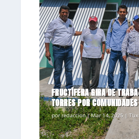
FRUCTÍFERA GIRA DE TRAB
TORRES POR COMUNIDADES
por
redaccion
|
Mar 14, 2025
|
Tux