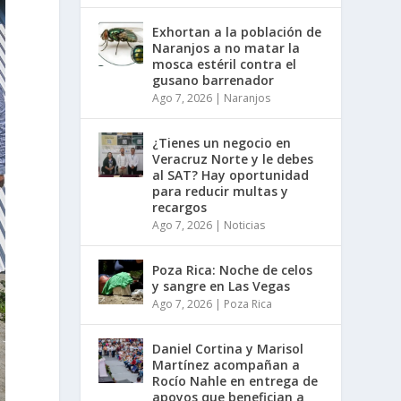
Exhortan a la población de
Naranjos a no matar la
mosca estéril contra el
gusano barrenador
Ago 7, 2026
|
Naranjos
¿Tienes un negocio en
Veracruz Norte y le debes
al SAT? Hay oportunidad
para reducir multas y
recargos
Ago 7, 2026
|
Noticias
Poza Rica: Noche de celos
y sangre en Las Vegas
Ago 7, 2026
|
Poza Rica
Daniel Cortina y Marisol
Martínez acompañan a
Rocío Nahle en entrega de
apoyos que benefician a