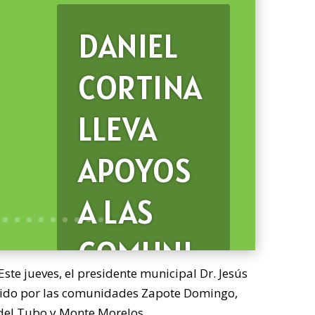
DANIEL
CORTINA
LLEVA
APOYOS
A LAS
COMUNI
Este jueves, el presidente municipal Dr. Jesús
DADES
rido por las comunidades Zapote Domingo,
 del Tubo y Monte Morelos.