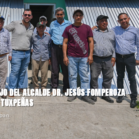
AJO DEL ALCALDE DR. JESÚS FOMPEROZA
 TUXPEÑAS
pan