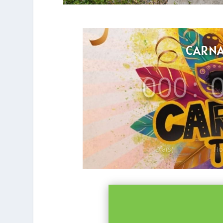
CARNA
000
:
Día(s)
Ho