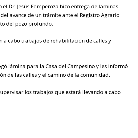
o el Dr. Jesús Fomperoza hizo entrega de láminas
SOLOS”
 del avance de un trámite ante el Registro Agrario
cto del pozo profundo.
La entrega de láminas y
tinacos benefició a 970
 a cabo trabajos de rehabilitación de calles y
personas de cuatro
comunidades,
fortaleciendo el bienestar
egó lámina para la Casa del Campesino y les informó
de las familias tuxpeñas.
ión de las calles y el camino de la comunidad.
supervisar los trabajos que estará llevando a cabo