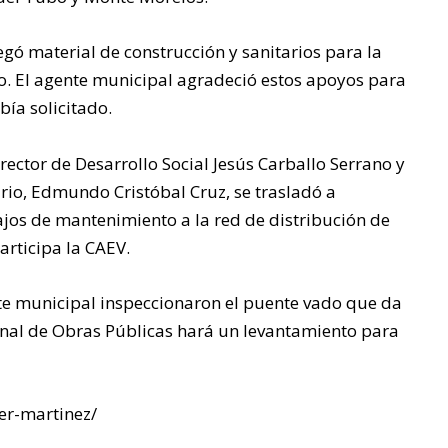
MÁS
gó material de construcción y sanitarios para la
ALEJADA
. El agente municipal agradeció estos apoyos para
ía solicitado.
S DE LA
ector de Desarrollo Social Jesús Carballo Serrano y
CABECER
rio, Edmundo Cristóbal Cruz, se trasladó a
ajos de mantenimiento a la red de distribución de
articipa la CAEV.
A
nte municipal inspeccionaron el puente vado que da
MUNICIP
onal de Obras Públicas hará un levantamiento para
AL: “NO
er-martinez/
ESTÁN