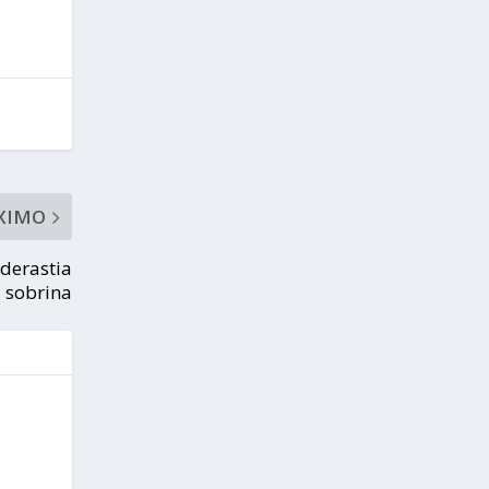
XIMO
derastia
u sobrina