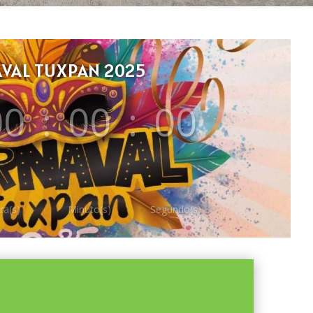
VAL TUXPAN 2025
00
:
00
:
00
ra(s)
Minuto(s)
Segundo(s)