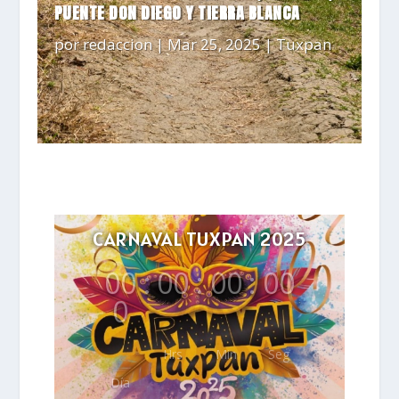
PUENTE DON DIEGO Y TIERRA BLANCA
por
redaccion
|
Mar 25, 2025
|
Tuxpan
CARNAVAL TUXPAN 2025
00
:
00
:
00
:
00
0
Hrs
Min
Seg
Día