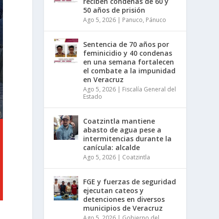
reciben condenas de 60 y
50 años de prisión
Ago 5, 2026
|
Panuco
,
Pánuco
Sentencia de 70 años por
feminicidio y 40 condenas
en una semana fortalecen
el combate a la impunidad
en Veracruz
Ago 5, 2026
|
Fiscalía General del
Estado
Coatzintla mantiene
abasto de agua pese a
intermitencias durante la
canícula: alcalde
Ago 5, 2026
|
Coatzintla
FGE y fuerzas de seguridad
ejecutan cateos y
detenciones en diversos
municipios de Veracruz
Ago 5, 2026
|
Gobierno del