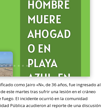
HOMBRE
MUERE
AHOGAD
O EN
PLAYA
AZUL, EN
icado como Jairo «N», de 36 años, fue ingresado al
CAZONES
de este martes tras sufrir una lesión en el cráneo
fuego. El incidente ocurrió en la comunidad
idad Pública acudieron al reporte de una discusión
Un hombre perdió la vida
tras ahogarse en aguas