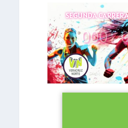
SEGUNDA CARRERA 
000
:
Día(s)
Ho