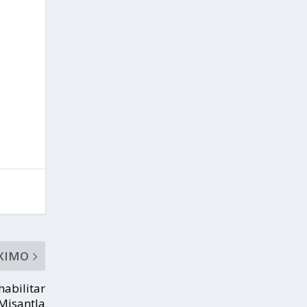
XIMO
habilitar
Misantla