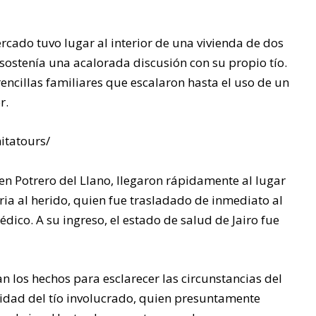
del Golfo de México, en la
zona conocida como
ercado tuvo lugar al interior de una vivienda de dos
Playa Azul, perteneciente
 sostenía una acalorada discusión con su propio tío.
a este municipio.
 rencillas familiares que escalaron hasta el uso de un
r.
itatours/
n Potrero del Llano, llegaron rápidamente al lugar
ia al herido, quien fue trasladado de inmediato al
dico. A su ingreso, el estado de salud de Jairo fue
an los hechos para esclarecer las circunstancias del
idad del tío involucrado, quien presuntamente