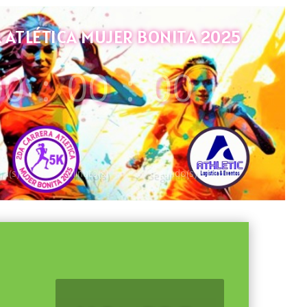
ATLÉTICA MUJER BONITA 2025
00
:
00
:
00
ra(s)
Minuto(s)
Segundo(s)