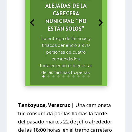
ALEJADAS DE LA
CABECERA
MUNICIPAL: “NO
ESTÁN SOLOS”
La entrega de láminas y
tinacos benefició a 970
personas de cuatro
comunidades,
fortaleciendo el bienestar
de las familias tuxpeñas.
Tantoyuca, Veracruz |
Una camioneta
fue consumida por las llamas la tarde
del pasado martes 22 de julio alrededor
de las 18:00 horas, en el tramo carretero