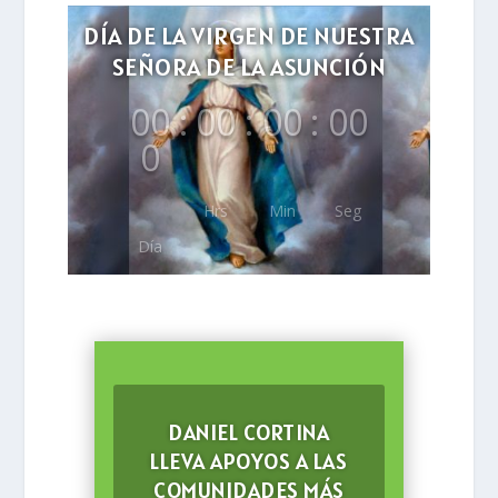
DÍA DE LA VIRGEN DE NUESTRA
SEÑORA DE LA ASUNCIÓN
00
:
00
:
00
:
00
0
Hrs
Min
Seg
Día
DANIEL CORTINA
LLEVA APOYOS A LAS
COMUNIDADES MÁS