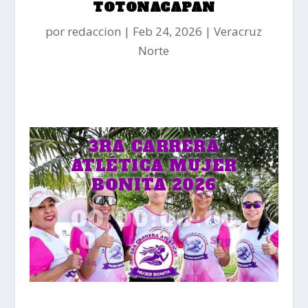
TOTONACAPAN
por
redaccion
Feb 24, 2026
Veracruz
Norte
3RA CARRERA
ATLÉTICA MUJER
BONITA 2026
00
:
00
:
00
:
00
0
Hrs
Min
Seg
Día