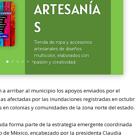
ARTESANÍA
S
Tienda de ropa y accesorios
artesanales de diseños
multicolor, elaborados con
pasión y creatividad.
a arribar al municipio los apoyos enviados por el
ias afectadas por las inundaciones registradas en octubr
 en colonias y comunidades de la zona norte del estado.
yuda forma parte de la estrategia emergente coordinada
rno de México, encabezado por la presidenta Claudia