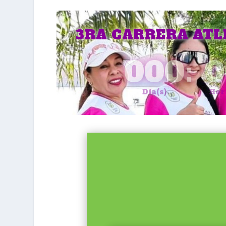
3RA CARRERA ATL
000
:
0
Día(s)
Hor