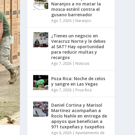
Naranjos a no matar la
mosca estéril contra el
gusano barrenador
Ago 7, 2026
|
Naranjos
¿Tienes un negocio en
Veracruz Norte y le debes
al SAT? Hay oportunidad
para reducir multas y
recargos
Ago 7, 2026
|
Noticias
Poza Rica: Noche de celos
y sangre en Las Vegas
Ago 7, 2026
|
Poza Rica
Daniel Cortina y Marisol
Martínez acompañan a
Rocío Nahle en entrega de
apoyos que benefician a
971 tuxpeñas y tuxpeños
Ago 6, 2026
|
Ayuntamiento de