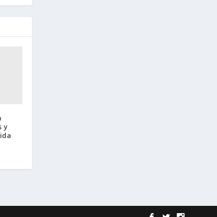
a
s y
vida