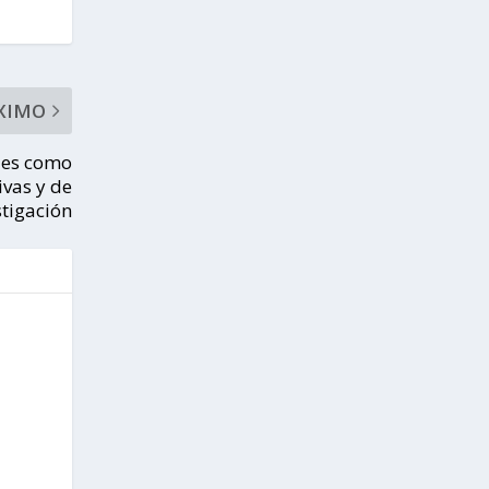
XIMO
ales como
ivas y de
stigación