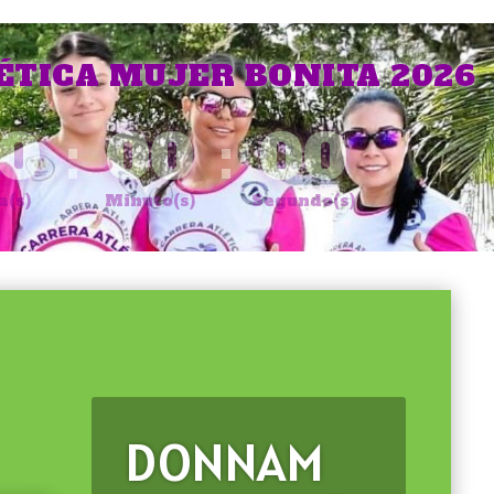
ÉTICA MUJER BONITA 2026
0
:
00
:
00
a(s)
Minuto(s)
Segundo(s)
DONNAM