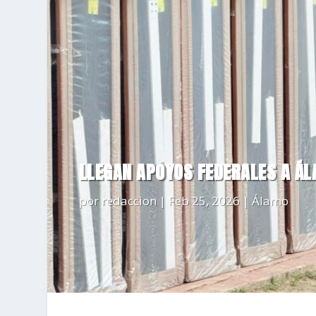
LLEGAN APOYOS FEDERALES A ÁL
por
redaccion
|
Feb 25, 2026
|
Álamo