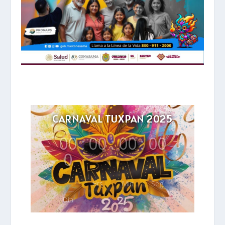
CARNAVAL TUXPAN 2025
00
:
00
:
00
:
00
0
Hrs
Min
Seg
Día