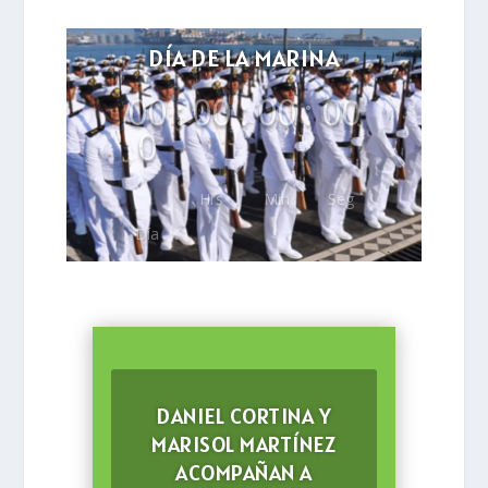
DÍA DE LA MARINA
00
:
00
:
00
:
00
0
Hrs
Min
Seg
Día
DANIEL CORTINA Y
MARISOL MARTÍNEZ
ACOMPAÑAN A