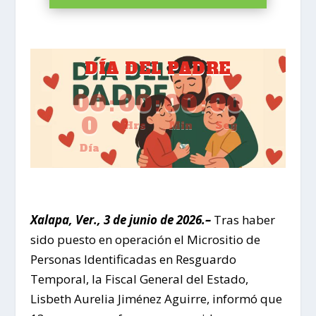
DÍA DEL PADRE
00
:
00
:
00
:
00
0
Hrs
Min
Seg
Día
Xalapa, Ver., 3 de junio de 2026.–
Tras haber
sido puesto en operación el Micrositio de
Personas Identificadas en Resguardo
Temporal, la Fiscal General del Estado,
Lisbeth Aurelia Jiménez Aguirre, informó que