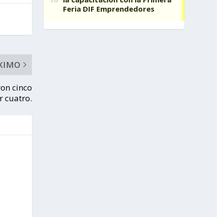
XIMO
ron cinco
 cuatro.