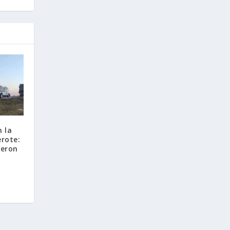
n la
erote:
ieron