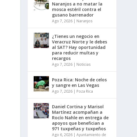
Naranjos a no matar la
mosca estéril contra el
gusano barrenador
Ago 7, 2026
|
Naranjos
¿Tienes un negocio en
Veracruz Norte y le debes
al SAT? Hay oportunidad
para reducir multas y
recargos
Ago 7, 2026
|
Noticias
Poza Rica: Noche de celos
y sangre en Las Vegas
Ago 7, 2026
|
Poza Rica
Daniel Cortina y Marisol
Martínez acompañan a
Rocío Nahle en entrega de
apoyos que benefician a
971 tuxpeñas y tuxpeños
Ago 6, 2026
|
Ayuntamiento de