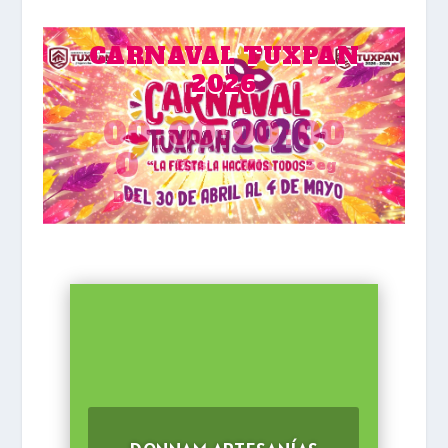
CARNAVAL TUXPAN
2026
00
:
00
:
00
:
00
0
Hrs
Min
Seg
Día