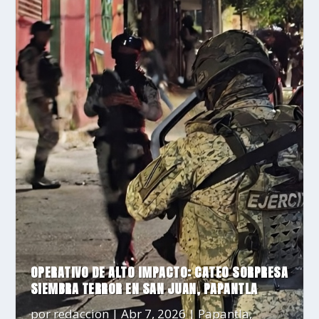
OPERATIVO DE ALTO IMPACTO: CATEO SORPRESA
SIEMBRA TERROR EN SAN JUAN, PAPANTLA
por
redaccion
|
Abr 7, 2026
|
Papantla
,