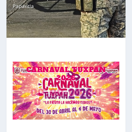
Papantla
CARNAVAL TUXPAN
2026
00
:
00
:
00
:
00
0
Hrs
Min
Seg
Día