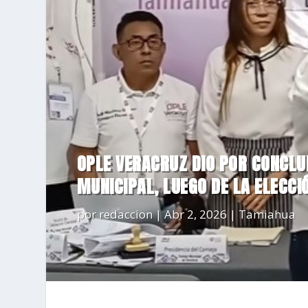
OPLE VERACRUZ DIO POR CONCL
MUNICIPAL, LUEGO DE LA ELECC
por
redaccion
|
Abr 2, 2026
|
Tamiahua