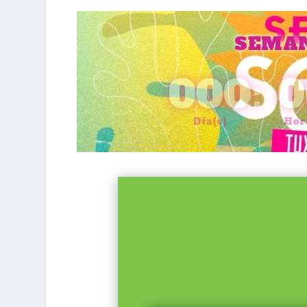
SEMAN
000
:
0
Día(s)
Hor