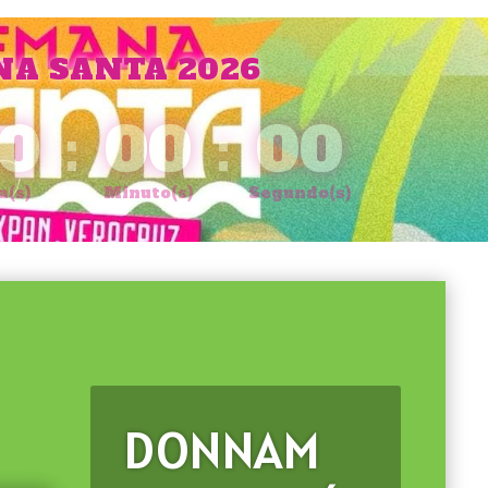
A SANTA 2026
0
:
00
:
00
a(s)
Minuto(s)
Segundo(s)