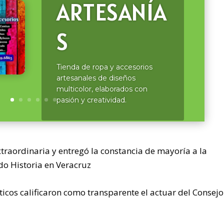
SERVICIO
DE AGUA
EN PIPA
«ADELITA
»
xtraordinaria y entregó la constancia de mayoría a la
Servicio de agua potable en
do Historia en Veracruz
pipa, llenado y lavado de
tinacos, así como de albercas y
íticos calificaron como transparente el actuar del Consejo
cisternas.