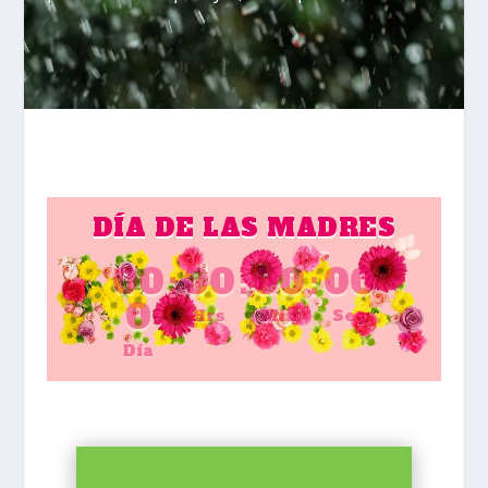
DÍA DE LAS MADRES
00
:
00
:
00
:
00
0
Hrs
Min
Seg
Día