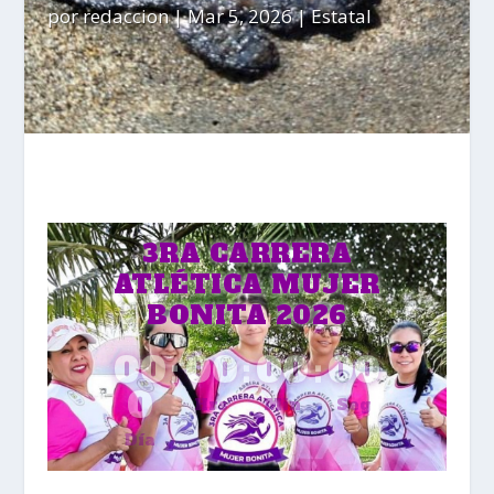
por
redaccion
|
Mar 5, 2026
|
Estatal
3RA CARRERA
ATLÉTICA MUJER
BONITA 2026
00
:
00
:
00
:
00
0
Hrs
Min
Seg
Día