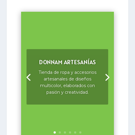
SERVICIO DE AGUA EN
PIPA «ADELITA»
Servicio de agua potable en
pipa, llenado y lavado de
tinacos, así como de albercas
y cisternas.