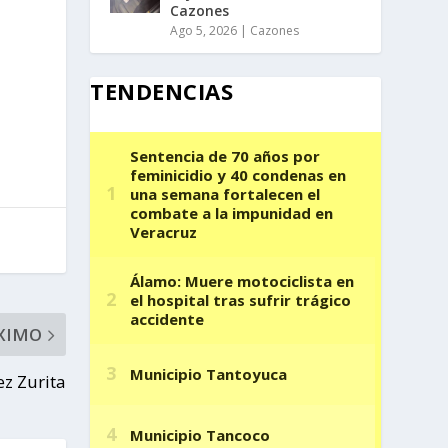
Cazones
Ago 5, 2026
|
Cazones
TENDENCIAS
XIMO
z Zurita