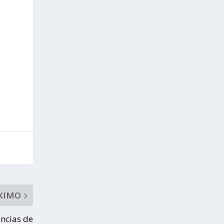
XIMO
encias de