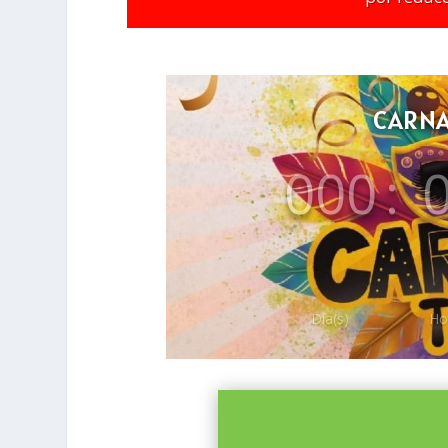
CARNA
000
:
Día(s)
Ho