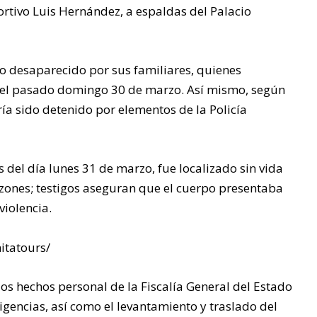
ortivo Luis Hernández, a espaldas del Palacio
MÁS
ALEJADA
o desaparecido por sus familiares, quienes
 el pasado domingo 30 de marzo. Así mismo, según
S DE LA
ría sido detenido por elementos de la Policía
CABECER
del día lunes 31 de marzo, fue localizado sin vida
azones; testigos aseguran que el cuerpo presentaba
A
violencia.
MUNICIP
itatours/
AL: “NO
 los hechos personal de la Fiscalía General del Estado
gencias, así como el levantamiento y traslado del