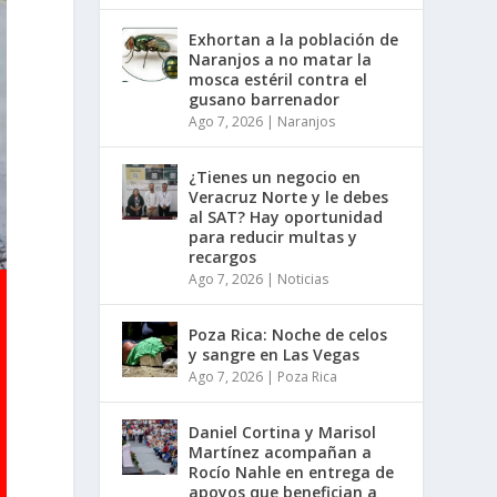
Exhortan a la población de
Naranjos a no matar la
mosca estéril contra el
gusano barrenador
Ago 7, 2026
|
Naranjos
¿Tienes un negocio en
Veracruz Norte y le debes
al SAT? Hay oportunidad
para reducir multas y
recargos
Ago 7, 2026
|
Noticias
Poza Rica: Noche de celos
y sangre en Las Vegas
Ago 7, 2026
|
Poza Rica
Daniel Cortina y Marisol
Martínez acompañan a
Rocío Nahle en entrega de
apoyos que benefician a