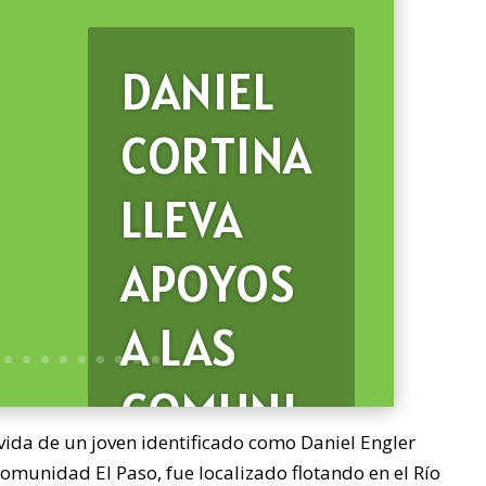
DANIEL
CORTINA
LLEVA
APOYOS
A LAS
COMUNI
vida de un joven identificado como Daniel Engler
DADES
comunidad El Paso, fue localizado flotando en el Río