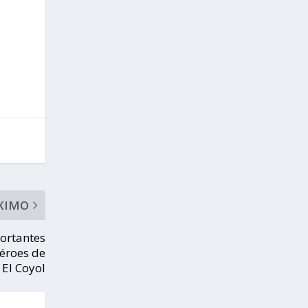
XIMO
ortantes
Héroes de
 El Coyol