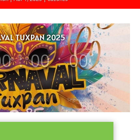
VAL TUXPAN 2025
00
:
00
:
00
ra(s)
Minuto(s)
Segundo(s)