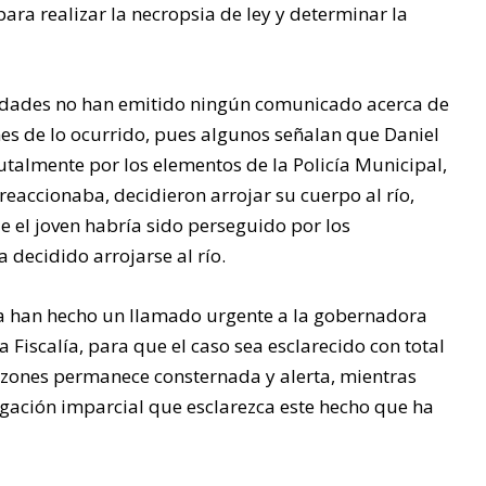
ESTÁN
ara realizar la necropsia de ley y determinar la
SOLOS”
ridades no han emitido ningún comunicado acerca de
ones de lo ocurrido, pues algunos señalan que Daniel
La entrega de láminas y
tinacos benefició a 970
utalmente por los elementos de la Policía Municipal,
personas de cuatro
reaccionaba, decidieron arrojar su cuerpo al río,
comunidades,
e el joven habría sido perseguido por los
fortaleciendo el bienestar
decidido arrojarse al río.
de las familias tuxpeñas.
sa han hecho un llamado urgente a la gobernadora
a Fiscalía, para que el caso sea esclarecido con total
zones permanece consternada y alerta, mientras
gación imparcial que esclarezca este hecho que ha