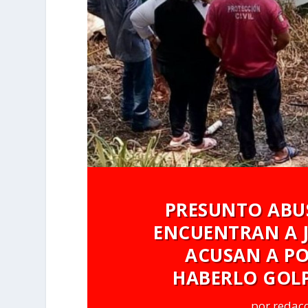
PRESUNTO ABUS
ENCUENTRAN A JO
ACUSAN A PO
HABERLO GOL
por
redac