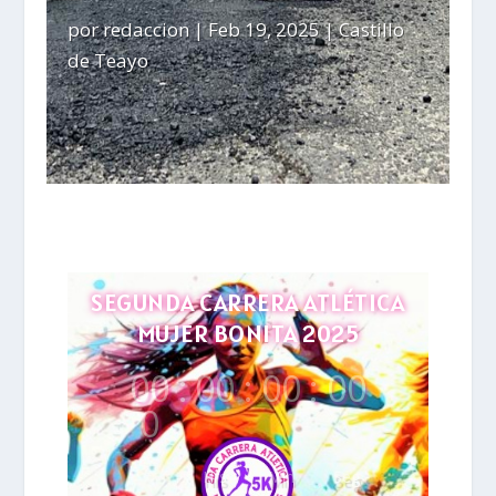
por
redaccion
|
Feb 19, 2025
|
Castillo
de Teayo
SEGUNDA CARRERA ATLÉTICA
MUJER BONITA 2025
00
:
00
:
00
:
00
0
Hrs
Min
Seg