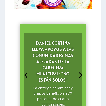
Día
DANIEL CORTINA
LLEVA APOYOS A LAS
COMUNIDADES MÁS
ALEJADAS DE LA
CABECERA
MUNICIPAL: “NO
ESTÁN SOLOS”
La entrega de láminas y
tinacos benefició a 970
personas de cuatro
comunidades,