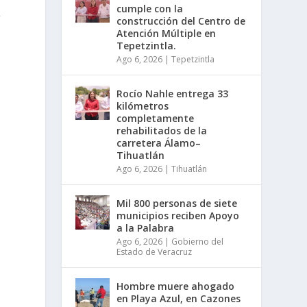
cumple con la
y
construcción del Centro de
Atención Múltiple en
Tepetzintla.
Ago 6, 2026
|
Tepetzintla
Rocío Nahle entrega 33
kilómetros
completamente
rehabilitados de la
carretera Álamo–
Tihuatlán
Ago 6, 2026
|
Tihuatlán
Mil 800 personas de siete
municipios reciben Apoyo
a la Palabra
Ago 6, 2026
|
Gobierno del
Estado de Veracruz
Hombre muere ahogado
en Playa Azul, en Cazones