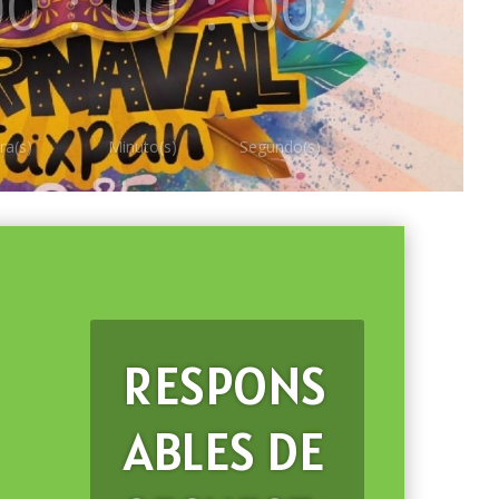
00
:
00
:
00
ra(s)
Minuto(s)
Segundo(s)
RESPONS
ABLES DE