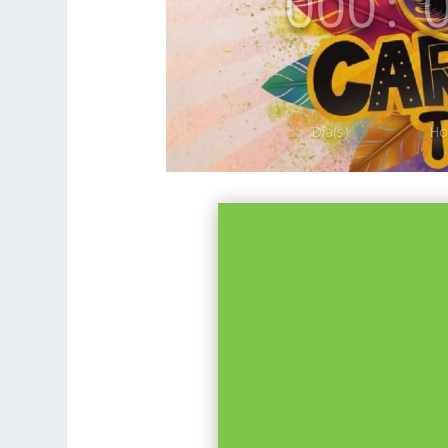
000
:
Día(s)
Ho