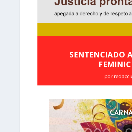
SENTENCIADO A
FEMINIC
por
redacci
CARNA