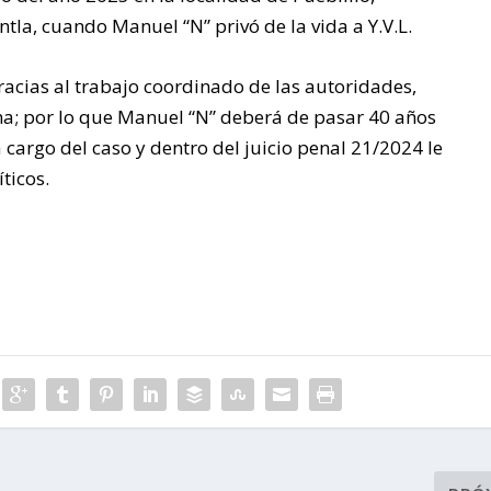
Y 50
tla, cuando Manuel “N” privó de la vida a Y.V.L.
 gracias al trabajo coordinado de las autoridades,
AÑOS DE
tima; por lo que Manuel “N” deberá de pasar 40 años
 cargo del caso y dentro del juicio penal 21/2024 le
PRISIÓN
ticos.
La Fiscalía Regional
Tantoyuca, logró dos
sentencias condenatorias
por el delito de secuestro
agravado.