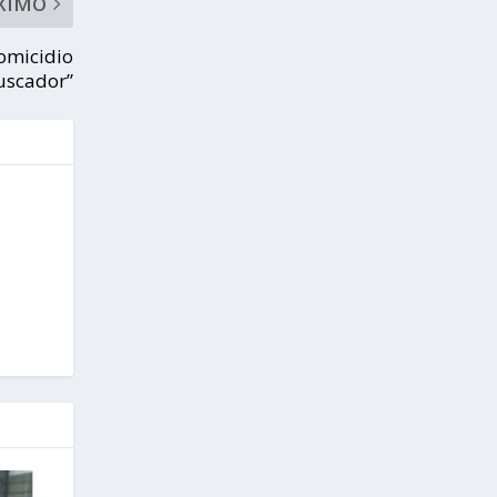
XIMO
homicidio
uscador”