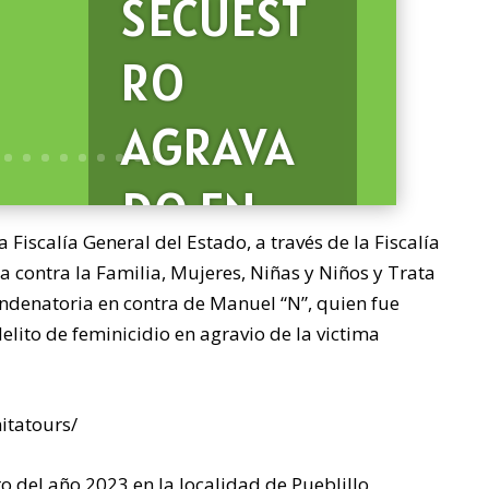
SECUEST
RO
AGRAVA
DO EN
Fiscalía General del Estado, a través de la Fiscalía
PÁNUCO
a contra la Familia, Mujeres, Niñas y Niños y Trata
ondenatoria en contra de Manuel “N”, quien fue
RECIBEN
lito de feminicidio en agravio de la victima
CONDEN
itatours/
AS DE 60
o del año 2023 en la localidad de Pueblillo,