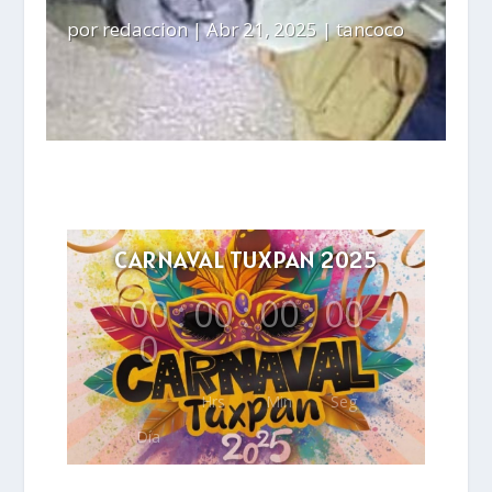
por
redaccion
|
Abr 21, 2025
|
tancoco
CARNAVAL TUXPAN 2025
00
:
00
:
00
:
00
0
Hrs
Min
Seg
Día