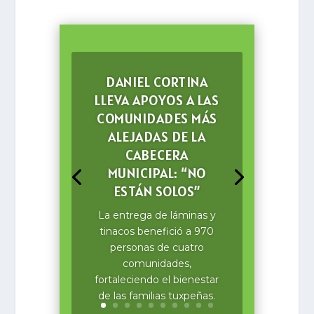
DANIEL CORTINA
LLEVA APOYOS A LAS
COMUNIDADES MÁS
ALEJADAS DE LA
CABECERA
MUNICIPAL: “NO
ESTÁN SOLOS”
La entrega de láminas y
tinacos benefició a 970
personas de cuatro
comunidades,
fortaleciendo el bienestar
de las familias tuxpeñas.